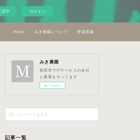
ぐ試す
ログイン
Home
みき農園について
野菜図鑑
みき農園
秋田市でITサービスの会社
と農業をやってます
フォロー
記事一覧