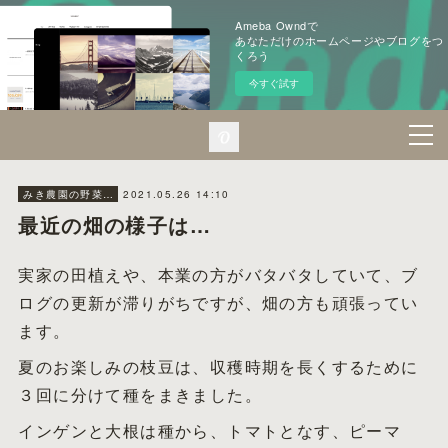
Ameba Owndで
あなただけのホームページやブログをつ
くろう
今すぐ試す
2021.05.26 14:10
みき農園の野菜たち
最近の畑の様子は…
実家の田植えや、本業の方がバタバタしていて、ブ
ログの更新が滞りがちですが、畑の方も頑張ってい
ます。
夏のお楽しみの枝豆は、収穫時期を長くするために
３回に分けて種をまきました。
インゲンと大根は種から、トマトとなす、ピーマ