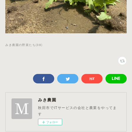
みき農園の野菜たち
(
38
)
みき農園
秋田市でITサービスの会社と農業をやってま
す
フォロー