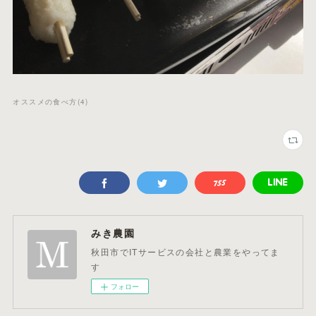
オススメの食べ方
(
4
)
みき農園
秋田市でITサービスの会社と農業をやってま
す
フォロー