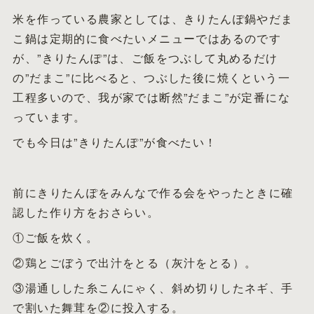
米を作っている農家としては、きりたんぽ鍋やだま
こ鍋は定期的に食べたいメニューではあるのです
が、”きりたんぽ”は、ご飯をつぶして丸めるだけ
の”だまこ”に比べると、つぶした後に焼くという一
工程多いので、我が家では断然”だまこ”が定番にな
っています。
でも今日は”きりたんぽ”が食べたい！
前にきりたんぽをみんなで作る会をやったときに確
認した作り方をおさらい。
①ご飯を炊く。
②鶏とごぼうで出汁をとる（灰汁をとる）。
③湯通しした糸こんにゃく、斜め切りしたネギ、手
で割いた舞茸を②に投入する。