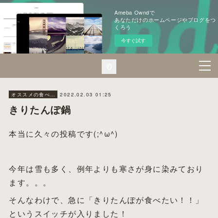
Ameba Owndで
あなただけのホームページやブログをつ
くろう
今すぐ試す
2022.02.03 01:25
オススメの食べ方
きりたんぽ鍋
本当に久々の投稿です(;^ω^)
今年は雪も多く、例年よりも寒さが身に染みており
ます。。。
そんなわけで、急に「きりたんぽが食べたい！！」
というスイッチが入りました！