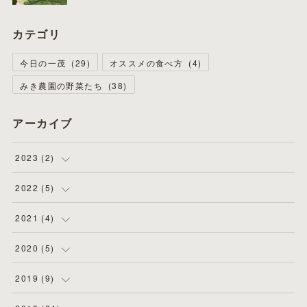
カテゴリ
今日の一茂
(
29
)
オススメの食べ方
(
4
)
みき農園の野菜たち
(
38
)
アーカイブ
2023
(
2
)
(
1
)
2022
(
5
)
(
1
)
(
4
)
2021
(
4
)
(
1
)
(
1
)
2020
(
5
)
(
2
)
(
2
)
2019
(
9
)
(
1
)
(
1
)