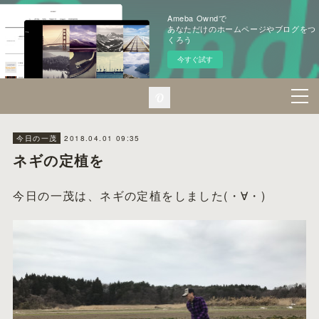
Ameba Owndで
あなただけのホームページやブログをつ
くろう
今すぐ試す
2018.04.01 09:35
今日の一茂
ネギの定植を
今日の一茂は、ネギの定植をしました(・∀・)