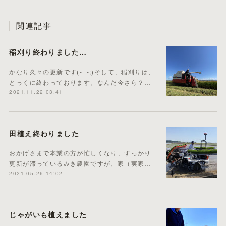
関連記事
稲刈り終わりました…
かなり久々の更新です(-_-;)そして、稲刈りは、
とっくに終わっております。なんだ今さら？…
2021.11.22 03:41
田植え終わりました
おかげさまで本業の方が忙しくなり、すっかり
更新が滞っているみき農園ですが、家（実家…
2021.05.26 14:02
じゃがいも植えました