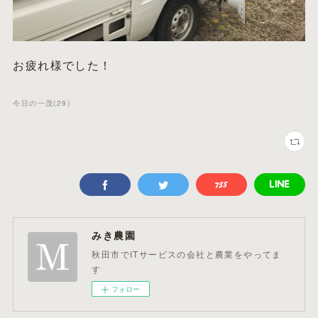
お疲れ様でした！
今日の一茂
(
29
)
みき農園
秋田市でITサービスの会社と農業をやってま
す
フォロー